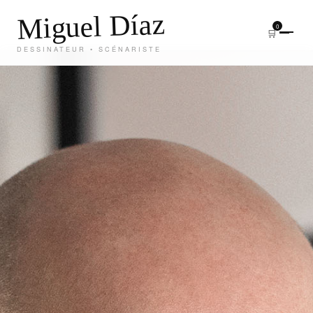
Miguel Díaz
0
🛒
DESSINATEUR • SCÉNARISTE